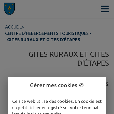
Contenu
Menu
Recherche
Pied de page
ACCUEIL
>
CENTRE D'HÉBERGEMENTS TOURISTIQUES
>
GITES RURAUX ET GITES D'ÉTAPES
GITES RURAUX ET GITES
D'ÉTAPES
Nos gîtes ruraux et d'étapes
Gérer mes cookies 🍪
Ce site web utilise des cookies. Un cookie est
un petit fichier enregistré sur votre terminal
lors de la visite sur le site.