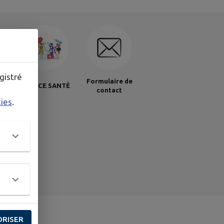
gistré
Formulaire de
EUR
ESPACE SANTÉ
contact
kies
.
NFIRMIÈRE
ORISER