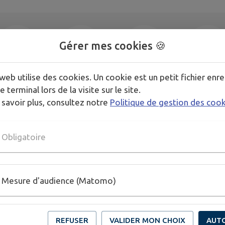
Gérer mes cookies 🍪
web utilise des cookies. Un cookie est un petit fichier enre
Camping
CENTRE
oîte à idées
DEFIBRILAT
e terminal lors de la visite sur le site.
municipal
D'HÉBERGEMENT
S TOURISTIQUES
 savoir plus, consultez notre
Politique de gestion des coo
Obligatoire
ou
Nos gîtes ruraux
Signaler
Sondages
I
Mesure d'audience (Matomo)
 de
et d'étapes
REFUSER
VALIDER MON CHOIX
AUT