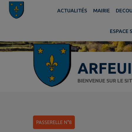
Contenu
Menu
Recherche
Pied de page
ACTUALITÉS
MAIRIE
DECOU
ESPACE 
ARFEUI
BIENVENUE SUR LE SI
PASSERELLE N°8