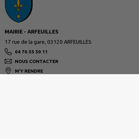
MAIRIE - ARFEUILLES
17 rue de la gare, 03120 ARFEUILLES
04 70 55 50 11
NOUS CONTACTER
M'Y RENDRE
www.arfeuilles.com
Site réalisé par
IntraMuros SAS
|
Mentions légales
|
CGU
|
Politique de confidentialité
|
Accessibilité : partiellement conforme
|
Gérer mes cookies
|
Rechercher
|
Plan du site
|
Flux RSS
| Copyright 2026