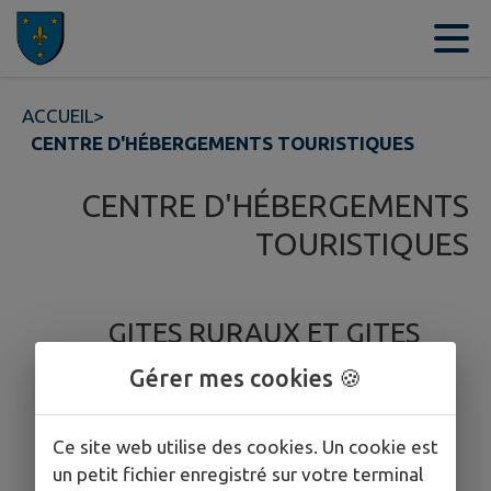
Contenu
Menu
Recherche
Pied de page
ACCUEIL
>
CENTRE D'HÉBERGEMENTS TOURISTIQUES
CENTRE D'HÉBERGEMENTS
TOURISTIQUES
GITES RURAUX ET GITES
D'ÉTAPES
Gérer mes cookies 🍪
Nos gîtes ruraux et
d'étapes
Ce site web utilise des cookies. Un cookie est
un petit fichier enregistré sur votre terminal
CAMPING LA BOULERE