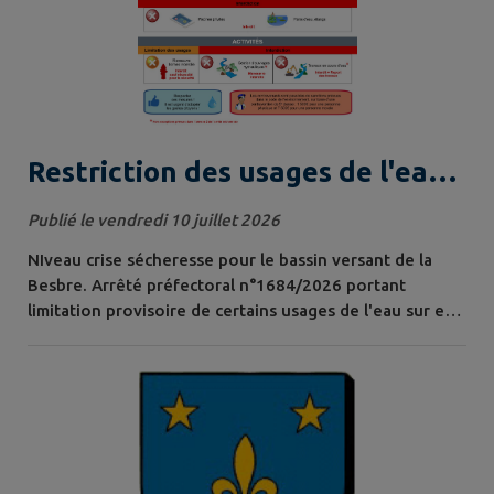
Restriction des usages de l'eau -
Crise sécheresse
Publié le vendredi 10 juillet 2026
NIveau crise sécheresse pour le bassin versant de la
Besbre. Arrêté préfectoral n°1684/2026 portant
limitation provisoire de certains usages de l'eau sur e
territoire de département de l'Atllier en date du 8
juillet.