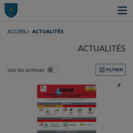
Contenu
Menu
Recherche
Pied de page
ACCUEIL
>
ACTUALITÉS
ACTUALITÉS
Voir les archives
FILTRER
5 actualités trouvées.