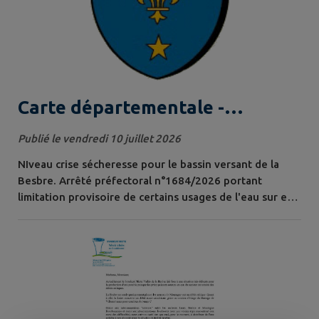
Carte départementale -
restrictions des usages de l'eau
Publié le vendredi 10 juillet 2026
au 11 juillet 2026
NIveau crise sécheresse pour le bassin versant de la
Besbre. Arrêté préfectoral n°1684/2026 portant
limitation provisoire de certains usages de l'eau sur e
territoire de département de l'Atllier en date du 8
juillet.