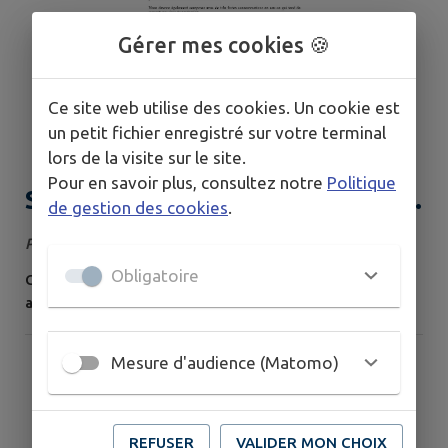
Gérer mes cookies 🍪
Ce site web utilise des cookies. Un cookie est
un petit fichier enregistré sur votre terminal
lors de la visite sur le site.
Pour en savoir plus, consultez notre
Politique
Sivom - tension sur la ressource
de gestion des cookies
.
en eau
Publié le mercredi 08 juillet 2026
Obligatoire
Courrier du SIVOM pour informer des tensions
actuelles sur la ressource en eau.
Mesure d'audience (Matomo)
REFUSER
VALIDER MON CHOIX