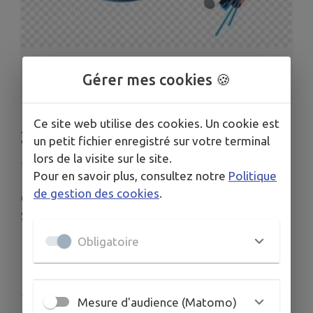
1
/
1
Gérer mes cookies 🍪
PROJET EXTENSION FIBRE
Ce site web utilise des cookies. Un cookie est
2025
un petit fichier enregistré sur votre terminal
lors de la visite sur le site.
Publié le mardi 04 février 2025 - Arfeuilles
Pour en savoir plus, consultez notre
Politique
de gestion des cookies
.
CE PROJET EST PROGRAMMÉ SUR LE SECOND
SEMESTRE 2025.
Obligatoire
Télécharger la pièce jointe
Publié par Jean pierre FRANCOIS
Mesure d'audience (Matomo)