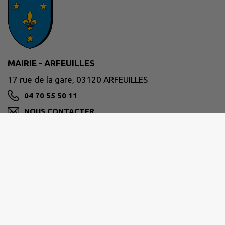
MAIRIE - ARFEUILLES
17 rue de la gare, 03120 ARFEUILLES
04 70 55 50 11
NOUS CONTACTER
M'Y RENDRE
www.arfeuilles.com
Site réalisé par
IntraMuros SAS
|
Mentions légales
|
CGU
|
Politique de confidentialité
|
Accessibilité : partiellement conforme
|
Gérer mes cookies
|
Rechercher
|
Plan du site